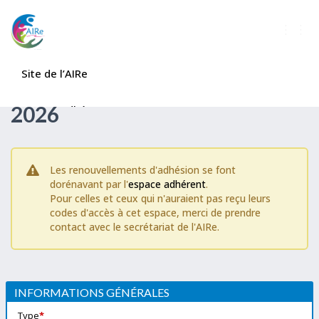
D
É
espace candidat
P
Site de l’AIRe
Newsletter
L
Formulaire d'appel à cotisation
I
E
2026
Espace adhérent
R
L
A
Adhérer à l’AIRe
N
A
Les renouvellements d'adhésion se font
V
Connexion
dorénavant par l'
espace adhérent
.
I
Pour celles et ceux qui n'auraient pas reçu leurs
G
A
codes d'accès à cet espace, merci de prendre
T
contact avec le secrétariat de l'AIRe.
I
O
N
INFORMATIONS GÉNÉRALES
Type
*